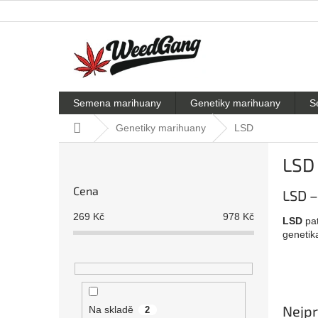
Přejít
na
obsah
Semena marihuany
Genetiky marihuany
S
Domů
Genetiky marihuany
LSD
P
LSD
o
s
Cena
LSD –
t
r
269
Kč
978
Kč
LSD
pat
a
genetik
n
n
í
p
a
Nejpr
Na skladě
2