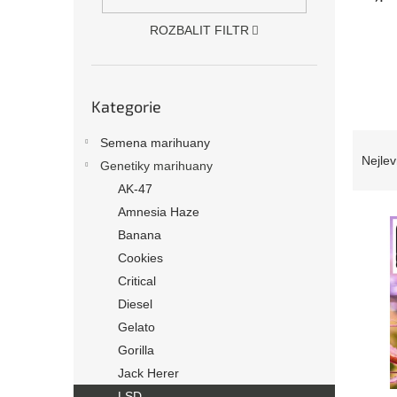
n
e
ROZBALIT FILTR
l
Přeskočit
Kategorie
kategorie
Ř
Semena marihuany
a
Nejlev
Genetiky marihuany
z
AK-47
e
Amnesia Haze
V
n
ý
í
Banana
p
p
Cookies
i
r
Critical
s
o
Diesel
p
d
Gelato
r
u
o
Gorilla
k
d
t
Jack Herer
u
ů
LSD