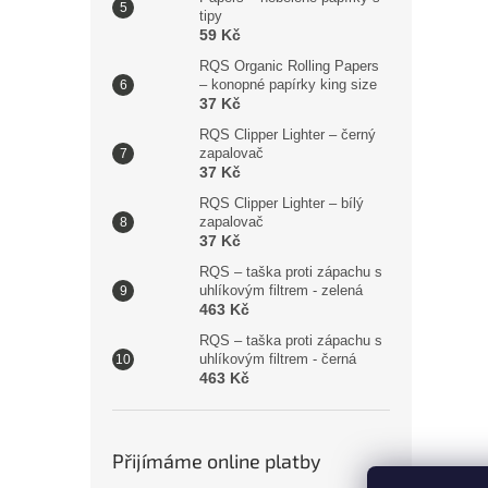
tipy
59 Kč
RQS Organic Rolling Papers
– konopné papírky king size
37 Kč
RQS Clipper Lighter – černý
zapalovač
37 Kč
RQS Clipper Lighter – bílý
zapalovač
37 Kč
RQS – taška proti zápachu s
uhlíkovým filtrem - zelená
463 Kč
RQS – taška proti zápachu s
uhlíkovým filtrem - černá
463 Kč
Přijímáme online platby