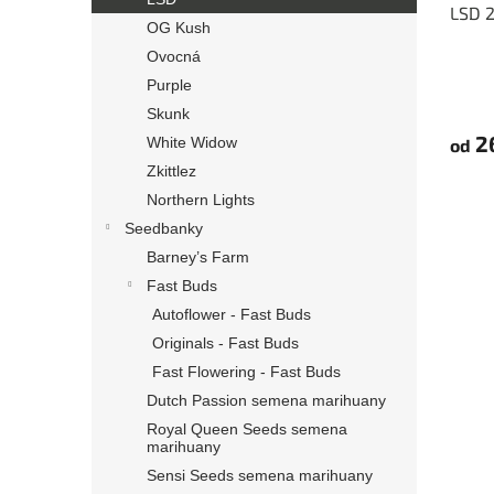
LSD 2
k
OG Kush
t
Ovocná
ů
Purple
Průmě
hodno
Skunk
produ
2
White Widow
od
je
5,0
Zkittlez
z
Northern Lights
5
Seedbanky
hvězdi
Barney’s Farm
Fast Buds
Autoflower - Fast Buds
Originals - Fast Buds
Fast Flowering - Fast Buds
Dutch Passion semena marihuany
Royal Queen Seeds semena
marihuany
Sensi Seeds semena marihuany