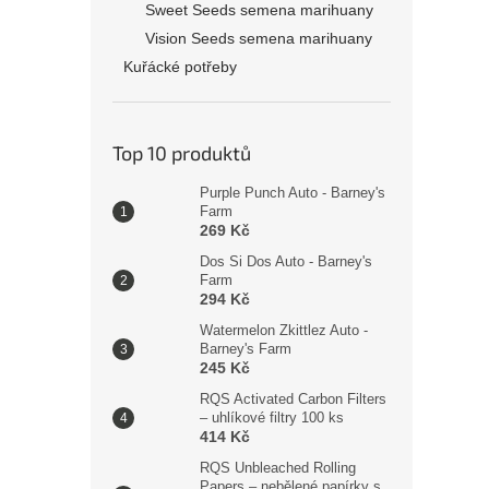
Sweet Seeds semena marihuany
Vision Seeds semena marihuany
Kuřácké potřeby
Top 10 produktů
Purple Punch Auto - Barney's
Farm
269 Kč
Dos Si Dos Auto - Barney's
Farm
294 Kč
Watermelon Zkittlez Auto -
Barney's Farm
245 Kč
RQS Activated Carbon Filters
– uhlíkové filtry 100 ks
414 Kč
RQS Unbleached Rolling
Papers – nebělené papírky s