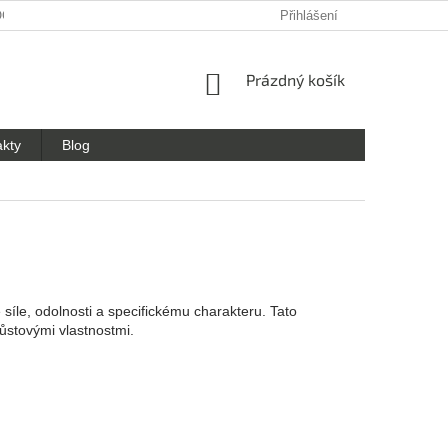
OCHRANY OSOBNÍCH ÚDAJŮ
Přihlášení
NÁKUPNÍ
Prázdný košík
KOŠÍK
akty
Blog
vé síle, odolnosti a specifickému charakteru. Tato
ůstovými vlastnostmi.