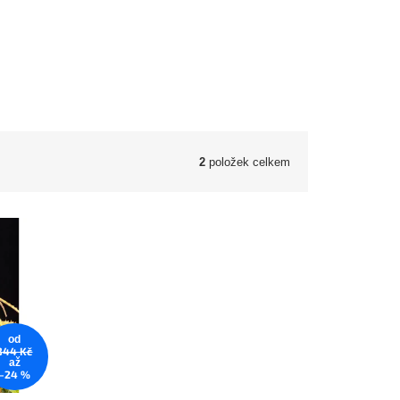
2
položek celkem
od
344 Kč
až
–24 %