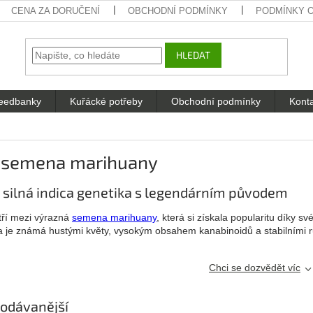
CENA ZA DORUČENÍ
OBCHODNÍ PODMÍNKY
PODMÍNKY 
HLEDAT
eedbanky
Kuřácké potřeby
Obchodní podmínky
Kont
 semena marihuany
 silná indica genetika s legendárním původem
ří mezi výrazná
semena marihuany
, která si získala popularitu díky s
a je známá hustými květy, vysokým obsahem kanabinoidů a stabilními r
Chci se dozvědět víc
odávanější