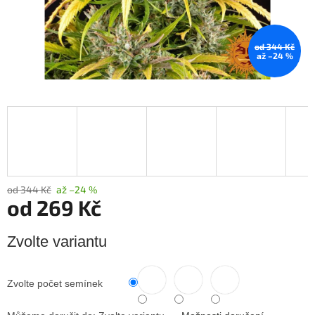
od 344 Kč
až –24 %
od 344 Kč
až –24 %
od
269 Kč
Měrná
Zvolte variantu
cena:
Zvolte počet semínek