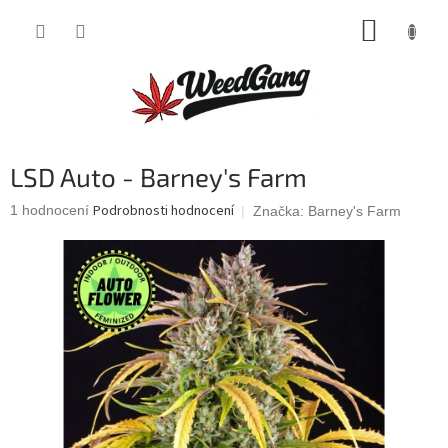
Přejít
NÁKUP
na
obsah
KOŠÍK
LSD Auto - Barney's Farm
Průměrné
Podrobnosti hodnocení
1 hodnocení
Značka:
Barney's Farm
hodnocení
produktu
je
5,0
z
5
hvězdiček.