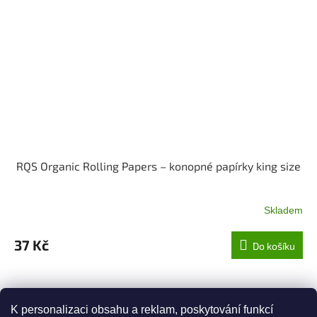
RQS Organic Rolling Papers – konopné papírky king size
Skladem
37 Kč
Do košíku
ZOBRAZIT VŠECHNY SOUVISEJÍCÍ PRODUKTY
K personalizaci obsahu a reklam, poskytování funkcí