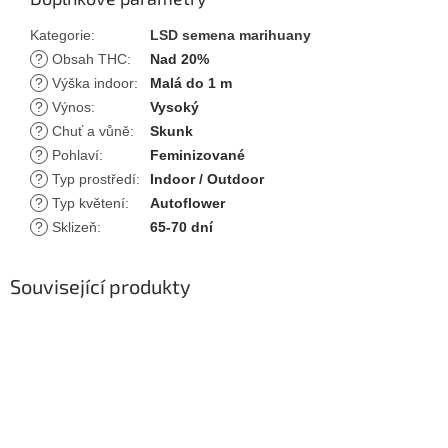
Kategorie
:
LSD semena marihuany
?
Obsah THC
:
Nad 20%
?
Výška indoor
:
Malá do 1 m
?
Výnos
:
Vysoký
?
Chuť a vůně
:
Skunk
?
Pohlaví
:
Feminizované
?
Typ prostředí
:
Indoor / Outdoor
?
Typ květení
:
Autoflower
?
Sklizeň
:
65-70 dní
Související produkty