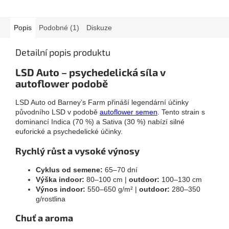
Popis
Podobné (1)
Diskuze
Detailní popis produktu
LSD Auto – psychedelická síla v
autoflower podobě
LSD Auto od Barney’s Farm přináší legendární účinky
původního LSD v podobě
autoflower semen
. Tento strain s
dominancí Indica (70 %) a Sativa (30 %) nabízí silné
euforické a psychedelické účinky.
Rychlý růst a vysoké výnosy
Cyklus od semene:
65–70 dní
Výška indoor:
80–100 cm |
outdoor:
100–130 cm
Výnos indoor:
550–650 g/m² |
outdoor:
280–350
g/rostlina
Chuť a aroma