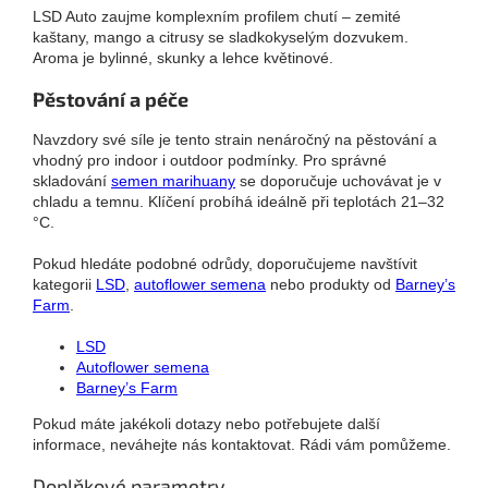
LSD Auto zaujme komplexním profilem chutí – zemité
kaštany, mango a citrusy se sladkokyselým dozvukem.
Aroma je bylinné, skunky a lehce květinové.
Pěstování a péče
Navzdory své síle je tento strain nenáročný na pěstování a
vhodný pro indoor i outdoor podmínky. Pro správné
skladování
semen marihuany
se doporučuje uchovávat je v
chladu a temnu. Klíčení probíhá ideálně při teplotách 21–32
°C.
Pokud hledáte podobné odrůdy, doporučujeme navštívit
kategorii
LSD
,
autoflower semena
nebo produkty od
Barney’s
Farm
.
LSD
Autoflower semena
Barney’s Farm
Pokud máte jakékoli dotazy nebo potřebujete další
informace, neváhejte nás kontaktovat. Rádi vám pomůžeme.
Doplňkové parametry