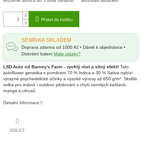
Můžeme doručit do:
Zvolte variantu
Možnosti doručení
Přidat do košíku
SEMÍNKA SKLADEM
Doprava zdarma od 1000 Kč • Dárek k objednávce •
Diskrétní balení
Máte otázky?
LSD Auto od Barney’s Farm – rychlý růst a silný efekt!
Tato
autoflower genetika s poměrem 70 % Indica a 30 % Sativa nabízí
výrazné psychedelické účinky a vysoké výnosy až 650 g/m². Skvělá
volba pro indoor i outdoor pěstování s chutí zemitých kaštanů,
manga a citrusů.
Detailní informace
SDÍLET