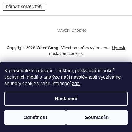
PŘIDAT KOMENTÁŘ
Z
á
Vytvořil Shoptet
p
a
t
Copyright 2026
WeedGang
. Všechna práva vyhrazena.
Upravit
í
nastavení cookies
K personalizaci obsahu a reklam, poskytování funkcí
sociálních médií a analýze naší návštěvnosti využíváme
soubory cookies. Více informací
zde
.
Nastavení
Odmítnout
Souhlasím