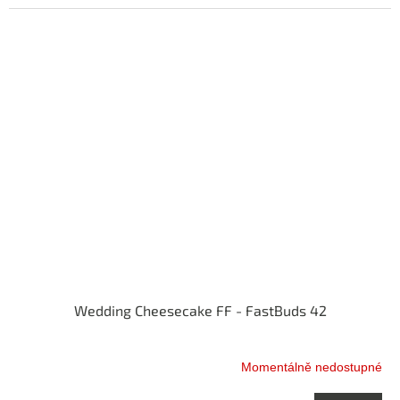
5,0
z
5
hvězdiček.
Wedding Cheesecake FF - FastBuds 42
Momentálně nedostupné
Průměrné
hodnocení