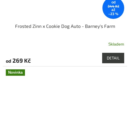
od
344 Kč
až
–23 %
Frosted Zinn x Cookie Dog Auto - Barney's Farm
Skladem
Průměrné
hodnocení
produktu
DETAIL
269 Kč
od
je
5,0
z
Novinka
5
hvězdiček.