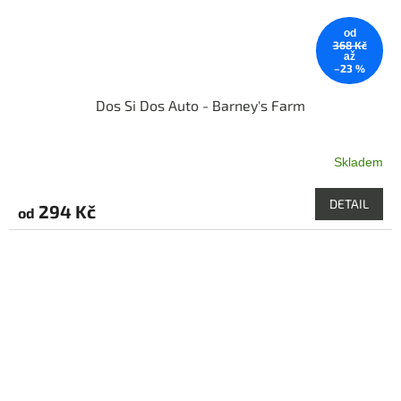
od
368 Kč
až
–23 %
Dos Si Dos Auto - Barney's Farm
Skladem
Průměrné
hodnocení
produktu
DETAIL
294 Kč
od
je
5,0
z
5
hvězdiček.