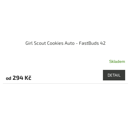
Girl Scout Cookies Auto - FastBuds 42
Skladem
Průměrné
hodnocení
produktu
DETAIL
294 Kč
od
je
5,0
z
5
hvězdiček.