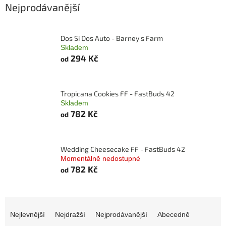
Nejprodávanější
Dos Si Dos Auto - Barney's Farm
Skladem
294 Kč
od
Tropicana Cookies FF - FastBuds 42
Skladem
782 Kč
od
Wedding Cheesecake FF - FastBuds 42
Momentálně nedostupné
782 Kč
od
Ř
a
Nejlevnější
Nejdražší
Nejprodávanější
Abecedně
z