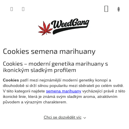
Přejít
NÁKUP
na
obsah
KOŠÍK
Cookies semena marihuany
Cookies – moderní genetika marihuany s
ikonickým sladkým profilem
Cookies
patří mezi nejznámější moderní genetiky konopí a
dlouhodobě si drží silnou popularitu mezi sběrateli po celém světě.
V této kategorii najdete
semena marihuany
vycházející právě z této
ikonické linie, která je známá svým sladkým aroma, atraktivním
původem a výrazným charakterem.
Chci se dozvědět víc