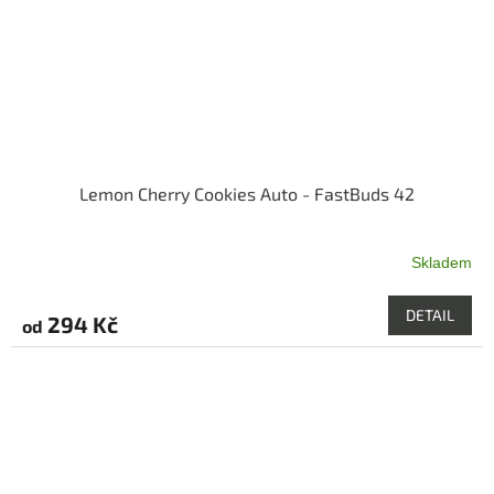
Lemon Cherry Cookies Auto - FastBuds 42
Skladem
Průměrné
hodnocení
produktu
DETAIL
294 Kč
od
je
5,0
z
5
hvězdiček.