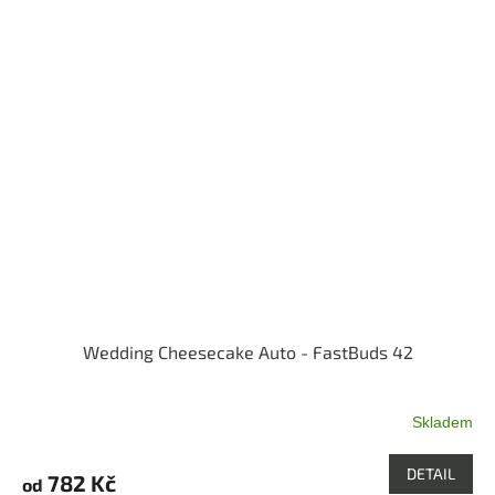
z
5
hvězdiček.
Wedding Cheesecake Auto - FastBuds 42
Skladem
Průměrné
hodnocení
produktu
DETAIL
782 Kč
od
je