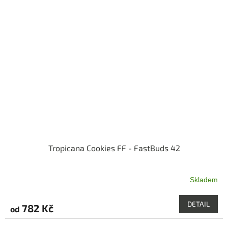
hvězdiček.
Tropicana Cookies FF - FastBuds 42
Skladem
Průměrné
hodnocení
produktu
DETAIL
782 Kč
od
je
5,0