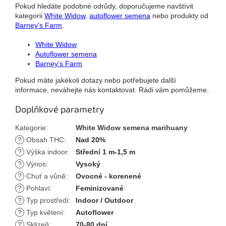
Pokud hledáte podobné odrůdy, doporučujeme navštívit
kategorii
White Widow
,
autoflower semena
nebo produkty od
Barney’s Farm
.
White Widow
Autoflower semena
Barney’s Farm
Pokud máte jakékoli dotazy nebo potřebujete další
informace, neváhejte nás kontaktovat. Rádi vám pomůžeme.
Doplňkové parametry
Kategorie
:
White Widow semena marihuany
?
Obsah THC
:
Nad 20%
?
Výška indoor
:
Střední 1 m-1,5 m
?
Výnos
:
Vysoký
?
Chuť a vůně
:
Ovocné - korenené
?
Pohlaví
:
Feminizované
?
Typ prostředí
:
Indoor / Outdoor
?
Typ květení
:
Autoflower
?
Sklizeň
:
70-80 dní