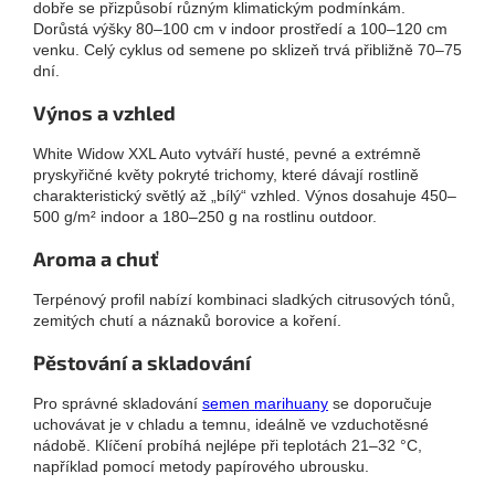
dobře se přizpůsobí různým klimatickým podmínkám.
Dorůstá výšky 80–100 cm v indoor prostředí a 100–120 cm
venku. Celý cyklus od semene po sklizeň trvá přibližně 70–75
dní.
Výnos a vzhled
White Widow XXL Auto vytváří husté, pevné a extrémně
pryskyřičné květy pokryté trichomy, které dávají rostlině
charakteristický světlý až „bílý“ vzhled. Výnos dosahuje 450–
500 g/m² indoor a 180–250 g na rostlinu outdoor.
Aroma a chuť
Terpénový profil nabízí kombinaci sladkých citrusových tónů,
zemitých chutí a náznaků borovice a koření.
Pěstování a skladování
Pro správné skladování
semen marihuany
se doporučuje
uchovávat je v chladu a temnu, ideálně ve vzduchotěsné
nádobě. Klíčení probíhá nejlépe při teplotách 21–32 °C,
například pomocí metody papírového ubrousku.