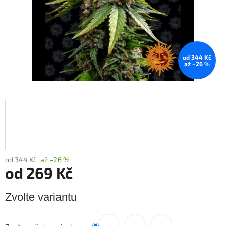
od 344 Kč
až –26 %
od 344 Kč
až –26 %
od
269 Kč
Měrná
Zvolte variantu
cena: