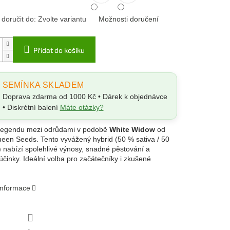
oručit do:
Zvolte variantu
Možnosti doručení
Přidat do košíku
SEMÍNKA SKLADEM
Doprava zdarma od 1000 Kč • Dárek k objednávce
• Diskrétní balení
Máte otázky?
 legendu mezi odrůdami v podobě
White Widow
od
een Seeds. Tento vyvážený hybrid (50 % sativa / 50
) nabízí spolehlivé výnosy, snadné pěstování a
účinky. Ideální volba pro začátečníky i zkušené
.
 informace