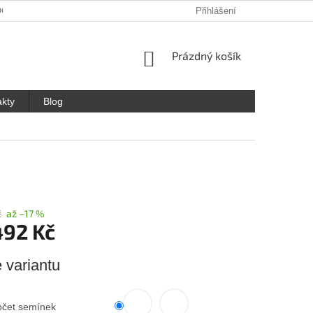
OCHRANY OSOBNÍCH ÚDAJŮ
Přihlášení
NÁKUPNÍ
Prázdný košík
KOŠÍK
akty
Blog
č
až –17 %
492 Kč
e variantu
očet semínek