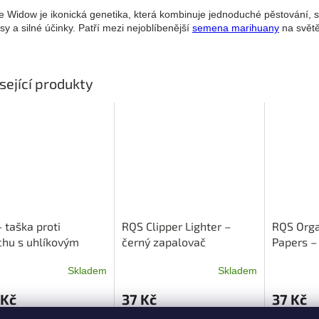
e Widow je ikonická genetika, která kombinuje jednoduché pěstování, st
sy a silné účinky. Patří mezi nejoblíbenější
semena marihuany
na světě
sející produkty
 taška proti
RQS Clipper Lighter –
RQS Orga
hu s uhlíkovým
černý zapalovač
Papers –
em - zelená
king size
Skladem
Skladem
 Kč
37 Kč
37 Kč