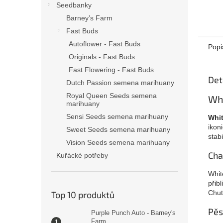
Seedbanky
Barney’s Farm
Fast Buds
Autoflower - Fast Buds
Popi
Originals - Fast Buds
Fast Flowering - Fast Buds
Det
Dutch Passion semena marihuany
Royal Queen Seeds semena
Whi
marihuany
Sensi Seeds semena marihuany
Whi
ikon
Sweet Seeds semena marihuany
stab
Vision Seeds semena marihuany
Cha
Kuřácké potřeby
Whit
přib
Chuť
Top 10 produktů
Pěs
Purple Punch Auto - Barney's
Farm