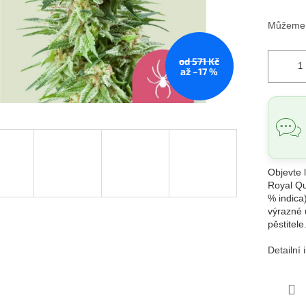
Můžeme d
od 571 Kč
až –17 %
Objevte
Royal Qu
% indica
výrazné 
pěstitele
Detailní