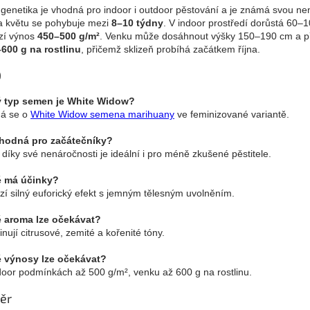
 genetika je vhodná pro indoor i outdoor pěstování a je známá svou ne
 květu se pohybuje mezi
8–10 týdny
. V indoor prostředí dorůstá 60–
zí výnos
450–500 g/m²
. Venku může dosáhnout výšky 150–190 cm a př
600 g na rostlinu
, přičemž sklizeň probíhá začátkem října.
Q
 typ semen je White Widow?
á se o
White Widow semena marihuany
ve feminizované variantě.
hodná pro začátečníky?
 díky své nenáročnosti je ideální i pro méně zkušené pěstitele.
é má účinky?
zí silný euforický efekt s jemným tělesným uvolněním.
 aroma lze očekávat?
nují citrusové, zemité a kořenité tóny.
 výnosy lze očekávat?
door podmínkách až 500 g/m², venku až 600 g na rostlinu.
ěr