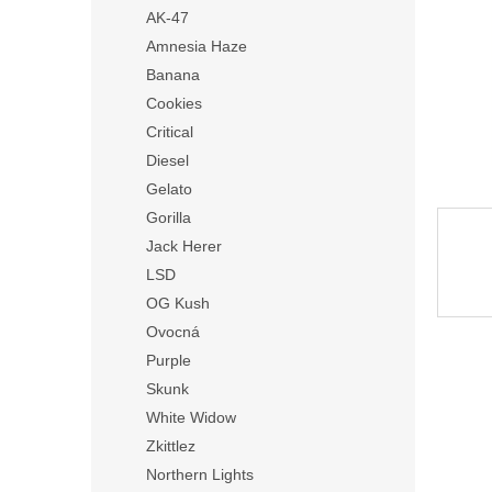
n
AK-47
e
Amnesia Haze
l
Banana
Cookies
Critical
Diesel
Gelato
Gorilla
Jack Herer
LSD
OG Kush
Ovocná
Purple
Skunk
White Widow
Zkittlez
Northern Lights