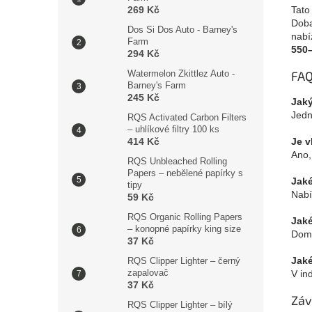
Tato
269 Kč
Doba
Dos Si Dos Auto - Barney's
nabí
Farm
550–
294 Kč
FA
Watermelon Zkittlez Auto -
Barney's Farm
245 Kč
Jaký
Jedn
RQS Activated Carbon Filters
– uhlíkové filtry 100 ks
Je v
414 Kč
Ano,
RQS Unbleached Rolling
Papers – nebělené papírky s
Jak
tipy
Nabí
59 Kč
RQS Organic Rolling Papers
Jaké
– konopné papírky king size
Domi
37 Kč
Jaké
RQS Clipper Lighter – černý
zapalovač
V in
37 Kč
Záv
RQS Clipper Lighter – bílý