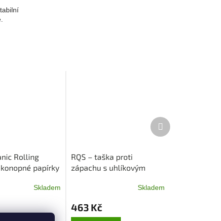
abilní
.
Další
produkt
nic Rolling
RQS – taška proti
 konopné papírky
zápachu s uhlíkovým
filtrem - černá
Skladem
Skladem
463 Kč