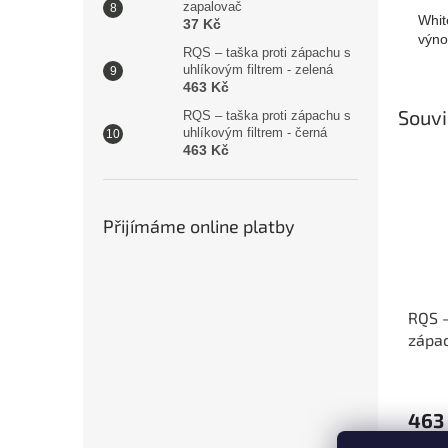
zapalovač
Whit
37 Kč
výno
RQS – taška proti zápachu s
uhlíkovým filtrem - zelená
463 Kč
Souvi
RQS – taška proti zápachu s
uhlíkovým filtrem - černá
463 Kč
Přijímáme online platby
RQS –
zápac
filtr
463