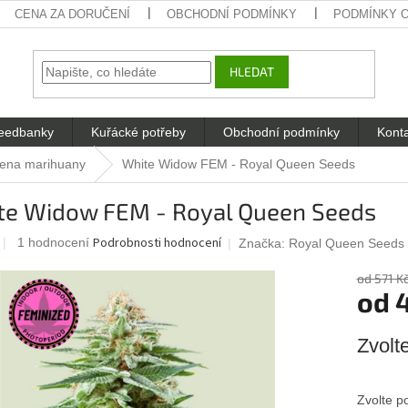
CENA ZA DORUČENÍ
OBCHODNÍ PODMÍNKY
PODMÍNKY 
HLEDAT
eedbanky
Kuřácké potřeby
Obchodní podmínky
Kont
ena marihuany
White Widow FEM - Royal Queen Seeds
te Widow FEM - Royal Queen Seeds
Průměrné
Podrobnosti hodnocení
1 hodnocení
Značka:
Royal Queen Seeds
hodnocení
produktu
od 571 K
od
je
5,0
z
Měrná
Zvolt
5
cena:
hvězdiček.
Zvolte p