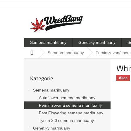
Přejít
na
obsah
Semena marihuany
Genetiky marihuany
S
Domů
Semena marihuany
Feminizovaná sem
P
Whi
o
Přeskočit
s
Kategorie
kategorie
Akce
t
r
Semena marihuany
a
Autoflower semena marihuany
n
Feminizovaná semena marihuany
n
í
Fast Flowering semena marihuany
p
Tyson 2.0 semena marihuany
a
Genetiky marihuany