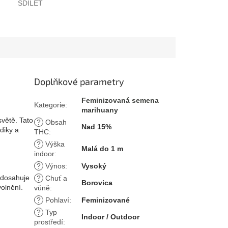
SDÍLET
Doplňkové parametry
Feminizovaná semena
Kategorie
:
marihuany
větě. Tato
?
Obsah
Nad 15%
diky a
THC
:
?
Výška
Malá do 1 m
indoor
:
?
Výnos
:
Vysoký
dosahuje
?
Chuť a
Borovica
volnění.
vůně
:
?
Pohlaví
:
Feminizované
?
Typ
Indoor / Outdoor
prostředí
: