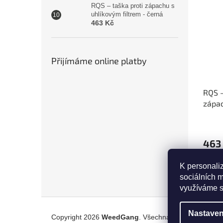
RQS – taška proti zápachu s
uhlíkovým filtrem - černá
463 Kč
Přijímáme online platby
RQS –
zápac
filtr
463
D
K personali
sociálních m
využíváme s
Z
á
Nastaven
Copyright 2026
WeedGang
. Všechna práva vyhrazen