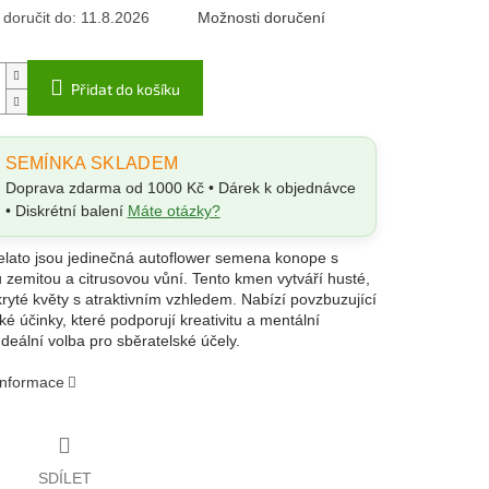
oručit do:
11.8.2026
Možnosti doručení
Přidat do košíku
SEMÍNKA SKLADEM
Doprava zdarma od 1000 Kč • Dárek k objednávce
• Diskrétní balení
Máte otázky?
elato jsou jedinečná autoflower semena konope s
 zemitou a citrusovou vůní. Tento kmen vytváří husté,
kryté květy s atraktivním vzhledem. Nabízí povzbuzující
ké účinky, které podporují kreativitu a mentální
Ideální volba pro sběratelské účely.
 informace
SDÍLET