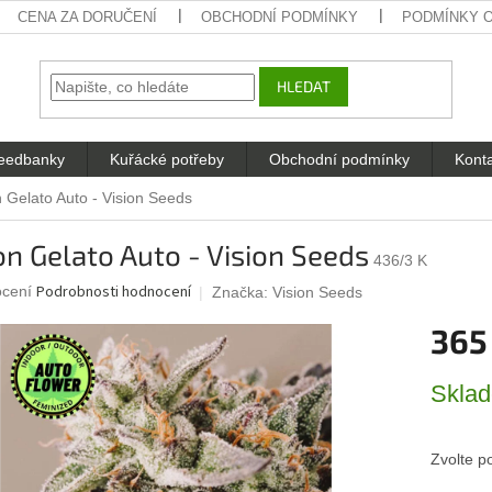
CENA ZA DORUČENÍ
OBCHODNÍ PODMÍNKY
PODMÍNKY 
HLEDAT
eedbanky
Kuřácké potřeby
Obchodní podmínky
Kont
n Gelato Auto - Vision Seeds
on Gelato Auto - Vision Seeds
436/3 K
né
Podrobnosti hodnocení
ocení
Značka:
Vision Seeds
ení
365
u
Měrná
Skla
cena:
ek.
Zvolte p