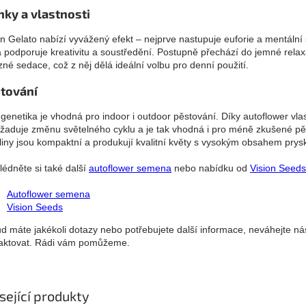
nky a vlastnosti
on Gelato nabízí vyvážený efekt – nejprve nastupuje euforie a mentální 
á podporuje kreativitu a soustředění. Postupně přechází do jemné rela
zné sedace, což z něj dělá ideální volbu pro denní použití.
tování
 genetika je vhodná pro indoor i outdoor pěstování. Díky autoflower vl
žaduje změnu světelného cyklu a je tak vhodná i pro méně zkušené pěs
liny jsou kompaktní a produkují kvalitní květy s vysokým obsahem prysk
lédněte si také další
autoflower semena
nebo nabídku od
Vision Seeds
Autoflower semena
Vision Seeds
d máte jakékoli dotazy nebo potřebujete další informace, neváhejte ná
aktovat. Rádi vám pomůžeme.
sející produkty