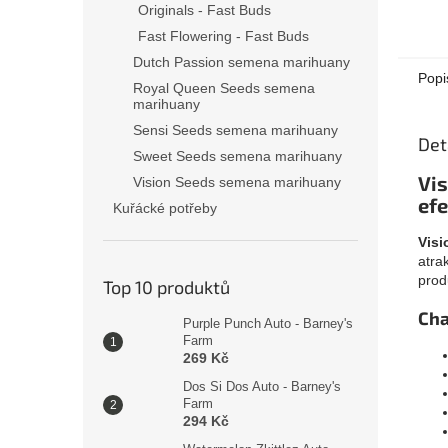
Originals - Fast Buds
Fast Flowering - Fast Buds
Dutch Passion semena marihuany
Popi
Royal Queen Seeds semena
marihuany
Sensi Seeds semena marihuany
Det
Sweet Seeds semena marihuany
Vis
Vision Seeds semena marihuany
ef
Kuřácké potřeby
Visi
atra
prod
Top 10 produktů
Cha
Purple Punch Auto - Barney's
Farm
269 Kč
Dos Si Dos Auto - Barney's
Farm
294 Kč