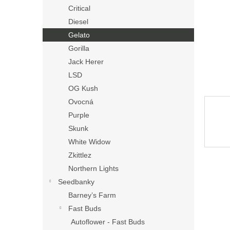
n
Critical
e
Diesel
l
Gelato
Gorilla
Jack Herer
LSD
OG Kush
Ovocná
Purple
Skunk
White Widow
Zkittlez
Northern Lights
Seedbanky
Barney’s Farm
Fast Buds
Autoflower - Fast Buds