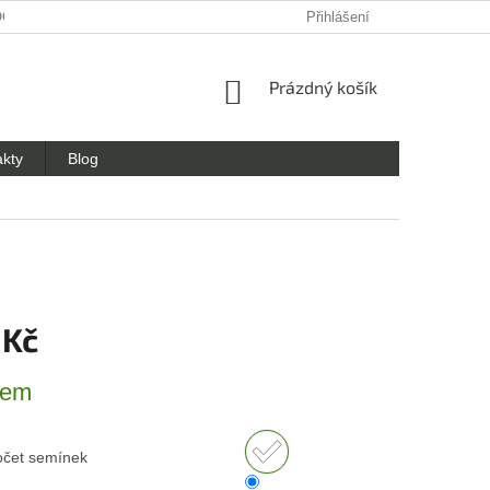
OCHRANY OSOBNÍCH ÚDAJŮ
Přihlášení
NÁKUPNÍ
Prázdný košík
KOŠÍK
akty
Blog
 Kč
dem
očet semínek