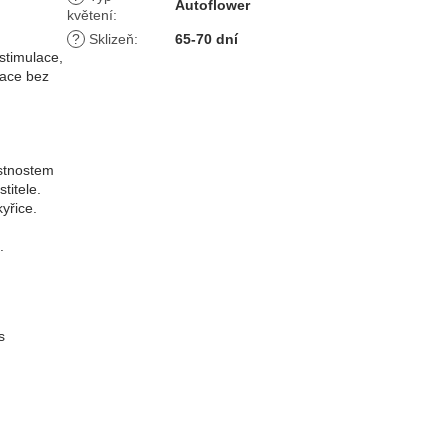
Autoflower
květení
:
?
Sklizeň
:
65-70 dní
stimulace,
xace bez
astnostem
titele.
yřice.
.
s