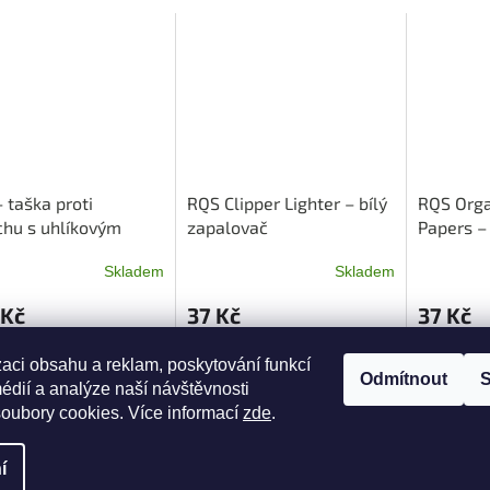
 taška proti
RQS Clipper Lighter – bílý
RQS Orga
hu s uhlíkovým
zapalovač
Papers –
em - zelená
king size
Skladem
Skladem
 Kč
37 Kč
37 Kč
o košíku
Do košíku
Do ko
zaci obsahu a reklam, poskytování funkcí
Odmítnout
S
édií a analýze naší návštěvnosti
oubory cookies. Více informací
zde
.
í
a.
Upravit nastavení cookies