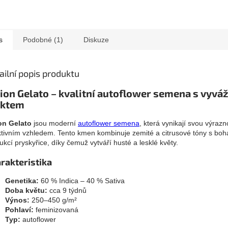
s
Podobné (1)
Diskuze
ailní popis produktu
ion Gelato – kvalitní autoflower semena s vyv
ektem
on Gelato
jsou moderní
autoflower semena
, která vynikají svou výraz
ktivním vzhledem. Tento kmen kombinuje zemité a citrusové tóny s boh
ukcí pryskyřice, díky čemuž vytváří husté a lesklé květy.
rakteristika
Genetika:
60 % Indica – 40 % Sativa
Doba květu:
cca 9 týdnů
Výnos:
250–450 g/m²
Pohlaví:
feminizovaná
Typ:
autoflower