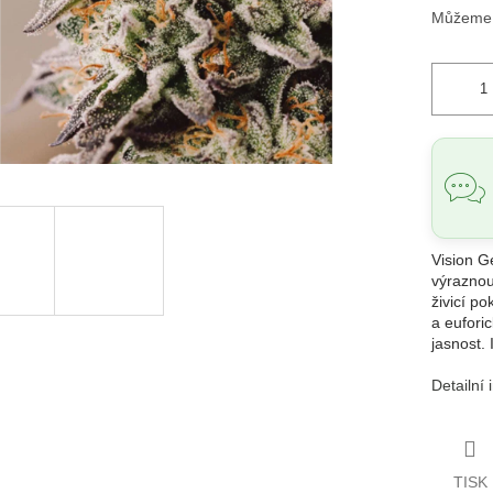
Můžeme d
Vision G
výraznou
živicí po
a euforic
jasnost. 
Detailní
TISK