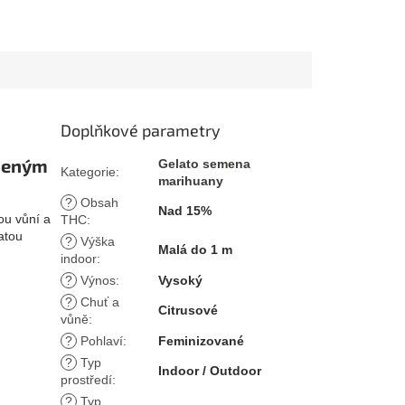
Doplňkové parametry
áženým
Gelato semena
Kategorie
:
marihuany
?
Obsah
Nad 15%
nou vůní a
THC
:
atou
?
Výška
Malá do 1 m
indoor
:
?
Výnos
:
Vysoký
?
Chuť a
Citrusové
vůně
:
?
Pohlaví
:
Feminizované
?
Typ
Indoor / Outdoor
prostředí
:
?
Typ