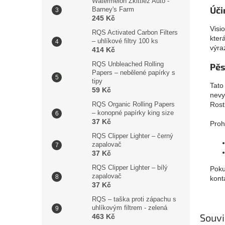
Watermelon Zkittlez Auto -
Úči
Barney's Farm
245 Kč
Visi
RQS Activated Carbon Filters
kter
– uhlíkové filtry 100 ks
výra
414 Kč
RQS Unbleached Rolling
Pěs
Papers – nebělené papírky s
tipy
Tato
59 Kč
nevy
Rost
RQS Organic Rolling Papers
– konopné papírky king size
37 Kč
Proh
RQS Clipper Lighter – černý
zapalovač
37 Kč
RQS Clipper Lighter – bílý
Poku
zapalovač
kont
37 Kč
RQS – taška proti zápachu s
uhlíkovým filtrem - zelená
Souvi
463 Kč