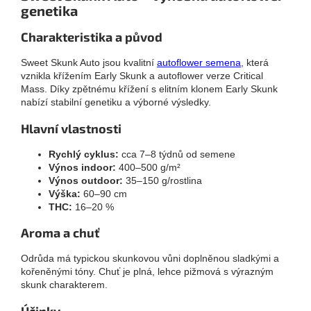
genetika
Charakteristika a původ
Sweet Skunk Auto jsou kvalitní
autoflower semena
, která
vznikla křížením Early Skunk a autoflower verze Critical
Mass. Díky zpětnému křížení s elitním klonem Early Skunk
nabízí stabilní genetiku a výborné výsledky.
Hlavní vlastnosti
Rychlý cyklus:
cca 7–8 týdnů od semene
Výnos indoor:
400–500 g/m²
Výnos outdoor:
35–150 g/rostlina
Výška:
60–90 cm
THC:
16–20 %
Aroma a chuť
Odrůda má typickou skunkovou vůni doplněnou sladkými a
kořeněnými tóny. Chuť je plná, lehce pižmová s výrazným
skunk charakterem.
Účinky