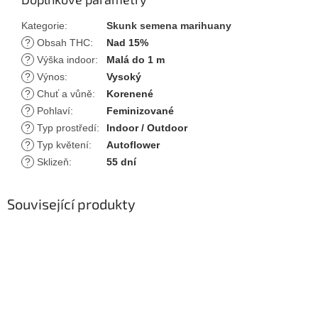
Kategorie
:
Skunk semena marihuany
?
Obsah THC
:
Nad 15%
?
Výška indoor
:
Malá do 1 m
?
Výnos
:
Vysoký
?
Chuť a vůně
:
Korenené
?
Pohlaví
:
Feminizované
?
Typ prostředí
:
Indoor / Outdoor
?
Typ květení
:
Autoflower
?
Sklizeň
:
55 dní
Související produkty