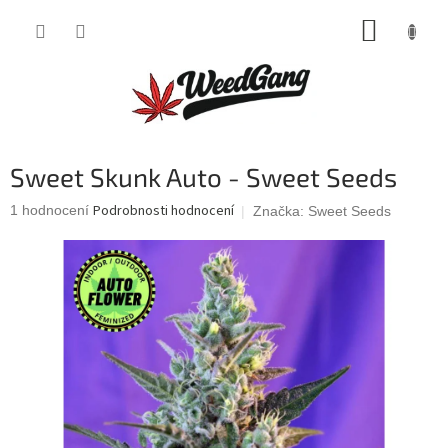
Přejít
NÁKUP
na
obsah
KOŠÍK
Sweet Skunk Auto - Sweet Seeds
Průměrné
Podrobnosti hodnocení
1 hodnocení
Značka:
Sweet Seeds
hodnocení
produktu
je
5,0
z
5
hvězdiček.