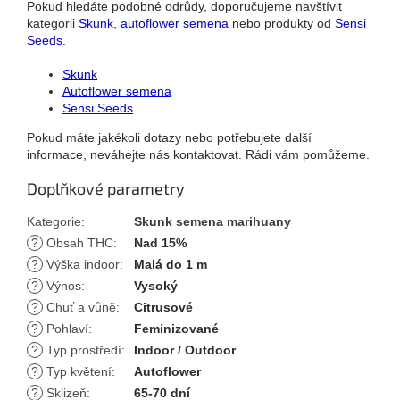
Pokud hledáte podobné odrůdy, doporučujeme navštívit
kategorii
Skunk
,
autoflower semena
nebo produkty od
Sensi
Seeds
.
Skunk
Autoflower semena
Sensi Seeds
Pokud máte jakékoli dotazy nebo potřebujete další
informace, neváhejte nás kontaktovat. Rádi vám pomůžeme.
Doplňkové parametry
Kategorie
:
Skunk semena marihuany
?
Obsah THC
:
Nad 15%
?
Výška indoor
:
Malá do 1 m
?
Výnos
:
Vysoký
?
Chuť a vůně
:
Citrusové
?
Pohlaví
:
Feminizované
?
Typ prostředí
:
Indoor / Outdoor
?
Typ květení
:
Autoflower
?
Sklizeň
:
65-70 dní