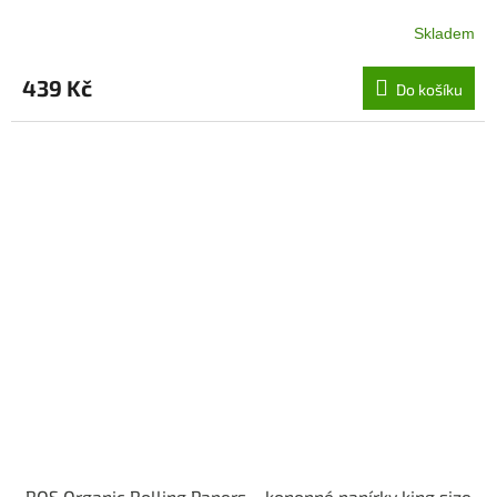
Skladem
439 Kč
Do košíku
RQS Organic Rolling Papers – konopné papírky king size