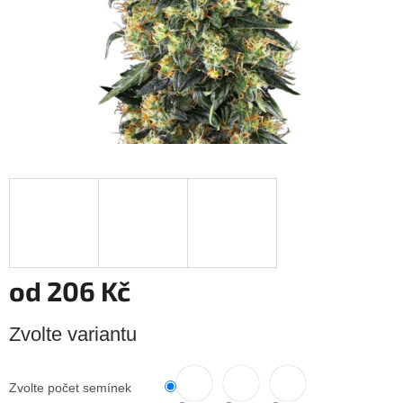
od
206 Kč
Měrná
Zvolte variantu
cena:
Zvolte počet semínek