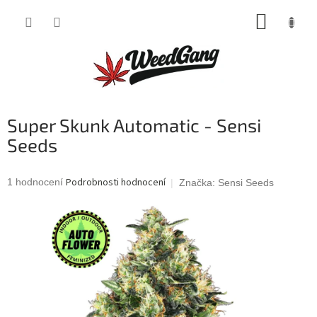
Přejít
NÁKUP
na
obsah
KOŠÍK
Super Skunk Automatic - Sensi
Seeds
Průměrné
Podrobnosti hodnocení
1 hodnocení
Značka:
Sensi Seeds
hodnocení
produktu
je
5,0
z
5
hvězdiček.