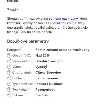
rostlinu.
Závěr
Shogun patří mezi výkonná
semena marihuany
, která
kombinují vysoký obsah THC, výraznou chuť a silný
energizující efekt. Ideální volba pro náročné sběratele
hledající kvalitní sativa genetiku.
Doplňkové parametry
Kategorie
:
Feminizovaná semena marihuany
?
Obsah THC
:
Nad 20%
?
Výška indoor
:
Střední 1 m-1,5 m
?
Výnos
:
Vysoký
?
Chuť a vůně
:
Citrus-Borovice
?
Pohlaví
:
Feminizované
?
Typ prostředí
:
Indoor / Outdoor
?
Typ květení
:
Fotoperioda
?
Sklizeň
:
55-65 dní