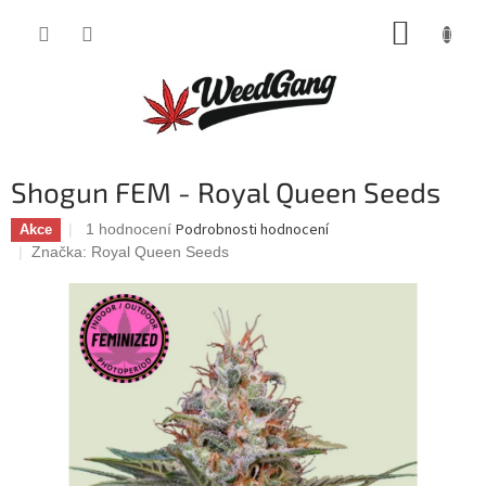
Přejít
NÁKUP
na
obsah
KOŠÍK
Shogun FEM - Royal Queen Seeds
Průměrné
Podrobnosti hodnocení
1 hodnocení
Akce
hodnocení
Značka:
Royal Queen Seeds
produktu
je
5,0
z
5
hvězdiček.