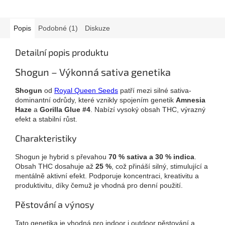
Popis
Podobné (1)
Diskuze
Detailní popis produktu
Shogun – Výkonná sativa genetika
Shogun
od
Royal Queen Seeds
patří mezi silné sativa-
dominantní odrůdy, které vznikly spojením genetik
Amnesia
Haze
a
Gorilla Glue #4
. Nabízí vysoký obsah THC, výrazný
efekt a stabilní růst.
Charakteristiky
Shogun je hybrid s převahou
70 % sativa a 30 % indica
.
Obsah THC dosahuje až
25 %
, což přináší silný, stimulující a
mentálně aktivní efekt. Podporuje koncentraci, kreativitu a
produktivitu, díky čemuž je vhodná pro denní použití.
Pěstování a výnosy
Tato genetika je vhodná pro indoor i outdoor pěstování a