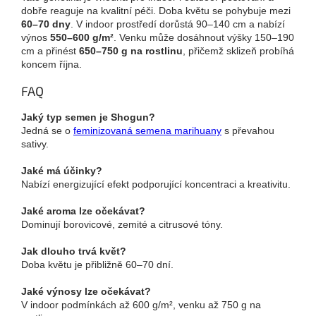
dobře reaguje na kvalitní péči. Doba květu se pohybuje mezi
60–70 dny
. V indoor prostředí dorůstá 90–140 cm a nabízí
výnos
550–600 g/m²
. Venku může dosáhnout výšky 150–190
cm a přinést
650–750 g na rostlinu
, přičemž sklizeň probíhá
koncem října.
FAQ
Jaký typ semen je Shogun?
Jedná se o
feminizovaná semena marihuany
s převahou
sativy.
Jaké má účinky?
Nabízí energizující efekt podporující koncentraci a kreativitu.
Jaké aroma lze očekávat?
Dominují borovicové, zemité a citrusové tóny.
Jak dlouho trvá květ?
Doba květu je přibližně 60–70 dní.
Jaké výnosy lze očekávat?
V indoor podmínkách až 600 g/m², venku až 750 g na