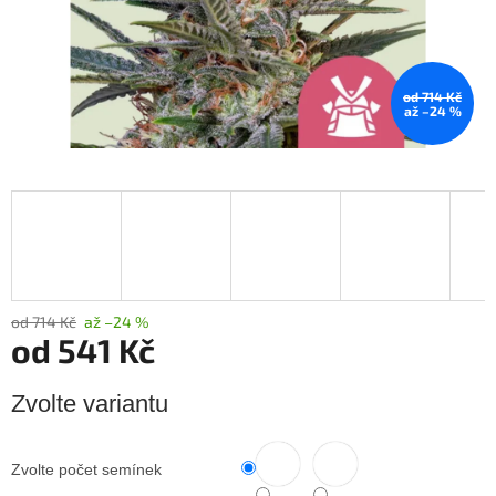
od 714 Kč
až –24 %
od 714 Kč
až –24 %
od
541 Kč
Měrná
Zvolte variantu
cena:
Zvolte počet semínek