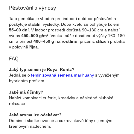
Pěstování a výnosy
Tato genetika je vhodná pro indoor i outdoor pěstování a
poskytuje stabilní výsledky. Doba květu se pohybuje kolem
55–60 dní
. V indoor prostředí dorůstá 90–130 cm a nabízí
výnos
450–500 g/m²
. Venku může dosáhnout výšky 160–180
cm a přinést
400–450 g na rostlinu
, přičemž sklizeň probíhá
v polovině října.
FAQ
Jaký typ semen je Royal Runtz?
Jedná se o
feminizovaná semena marihuany
s vyváženým
hybridním profilem.
Jaké má účinky?
Nabízí kombinaci euforie, kreativity a následné hluboké
relaxace.
Jaké aroma lze očekávat?
Dominují sladké ovocné a cukrovinkové tóny s jemným
krémovým nádechem.