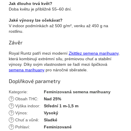
Jak dlouho trvá květ?
Doba květu je přibližně 55–60 dní.
Jaké výnosy lze očekávat?
V indoor podmínkách až 500 g/m², venku až 450 g na
rostlinu.
Závěr
Royal Runtz patří mezi moderní
Zkittlez semena marihuany
,
která kombinují extrémní sílu, prémiovou chuť a stabilní
výnosy. Díky svým vlastnostem se řadí mezi špičková
semena marihuany
pro náročné sběratele.
Doplňkové parametry
Kategorie
:
Feminizovaná semena marihuany
?
Obsah THC
:
Nad 25%
?
Výška indoor
:
Střední 1 m-1,5 m
?
Výnos
:
Vysoký
?
Chuť a vůně
:
Sladké
?
Pohlaví
:
Feminizované