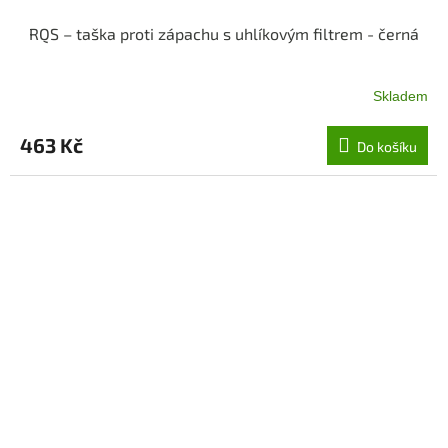
RQS – taška proti zápachu s uhlíkovým filtrem - černá
Skladem
463 Kč
Do košíku