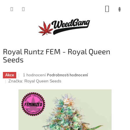
Přejít
NÁKUP
na
obsah
KOŠÍK
Royal Runtz FEM - Royal Queen
Seeds
Průměrné
Podrobnosti hodnocení
1 hodnocení
Akce
hodnocení
Značka:
Royal Queen Seeds
produktu
je
5,0
z
5
hvězdiček.