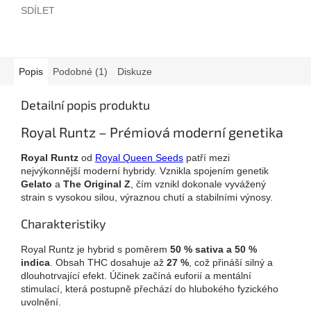
SDÍLET
Popis
Podobné (1)
Diskuze
Detailní popis produktu
Royal Runtz – Prémiová moderní genetika
Royal Runtz
od
Royal Queen Seeds
patří mezi
nejvýkonnější moderní hybridy. Vznikla spojením genetik
Gelato
a
The Original Z
, čím vznikl dokonale vyvážený
strain s vysokou silou, výraznou chutí a stabilními výnosy.
Charakteristiky
Royal Runtz je hybrid s poměrem
50 % sativa a 50 %
indica
. Obsah THC dosahuje až
27 %
, což přináší silný a
dlouhotrvající efekt. Účinek začíná euforií a mentální
stimulací, která postupně přechází do hlubokého fyzického
uvolnění.