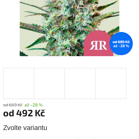
od 689 Kč
až –28 %
od 689 Kč
až –28 %
od
492 Kč
Měrná
Zvolte variantu
cena: