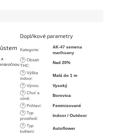
Doplňkové parametry
 růstem
AK-47 semena
Kategorie
:
marihuany
 a
?
Obsah
Nad 20%
 nenáročnou
THC
:
?
Výška
Malá do 1 m
indoor
:
?
Výnos
:
Vysoký
?
Chuť a
Borovica
vůně
:
?
Pohlaví
:
Feminizované
?
Typ
Indoor / Outdoor
prostředí
:
?
Typ
Autoflower
květení
: