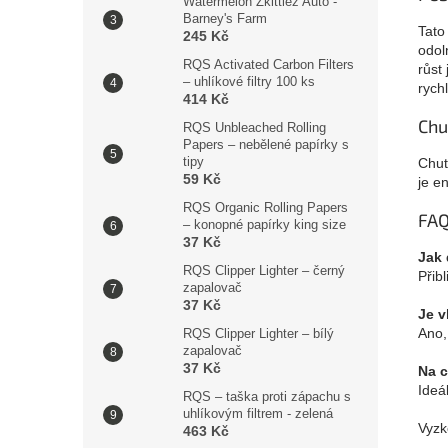
Watermelon Zkittlez Auto -
Barney's Farm
Tato
245 Kč
odol
RQS Activated Carbon Filters
růst 
– uhlíkové filtry 100 ks
rych
414 Kč
Chu
RQS Unbleached Rolling
Papers – nebělené papírky s
tipy
Chuť
59 Kč
je e
RQS Organic Rolling Papers
FA
– konopné papírky king size
37 Kč
Jak 
RQS Clipper Lighter – černý
Přib
zapalovač
37 Kč
Je v
Ano,
RQS Clipper Lighter – bílý
zapalovač
37 Kč
Na c
Ideál
RQS – taška proti zápachu s
uhlíkovým filtrem - zelená
Vyzk
463 Kč