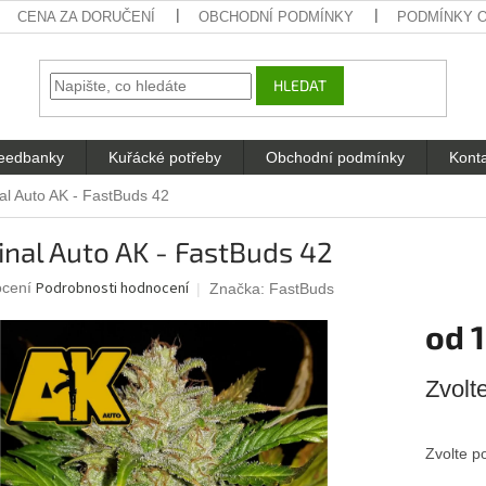
CENA ZA DORUČENÍ
OBCHODNÍ PODMÍNKY
PODMÍNKY 
HLEDAT
eedbanky
Kuřácké potřeby
Obchodní podmínky
Kont
al Auto AK - FastBuds 42
inal Auto AK - FastBuds 42
né
Podrobnosti hodnocení
ocení
Značka:
FastBuds
ení
od
u
Měrná
Zvolt
cena:
ek.
Zvolte p