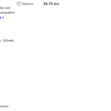
?
Sklizeň
:
65-70 dní
íky své
 kompaktní
a
s
h. Účinek
konem.