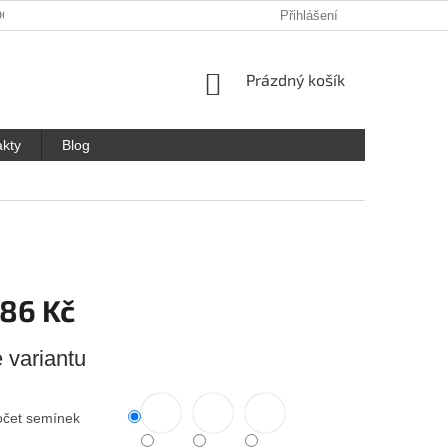
OCHRANY OSOBNÍCH ÚDAJŮ
Přihlášení
NÁKUPNÍ
Prázdný košík
KOŠÍK
akty
Blog
186 Kč
e variantu
očet semínek