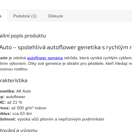
s
Podobné (1)
Diskuze
ailní popis produktu
Auto – spolehlivá autoflower genetika s rychlým
Auto
je odolná
autoflower semena
odrůda, která vyniká rychlým cyklem
ilním výkonem. Díky své genetice je ideální pro pěstitele, kteří hledají
nosnou rostlinu.
rakteristika
enetika:
AK Auto
yp:
autoflower
HC:
až 21 %
ýnos:
až 500 g/m² indoor
yklus:
cca 63 dní
dolnost:
vysoká vůči plísním a nepříznivým podmínkám
tování a výnosy