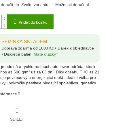
oručit do:
Zvolte variantu
Možnosti doručení
Přidat do košíku
SEMÍNKA SKLADEM
Doprava zdarma od 1000 Kč • Dárek k objednávce
• Diskrétní balení
Máte otázky?
je odolná a rychle rostoucí autoflower odrůda, která
ýnos až 500 g/m² už za 63 dní. Díky obsahu THC až 21
je povzbudivý a energizující efekt. Ideální volba pro
ky i pokročilé pěstitele hledající spolehlivou genetiku.
 informace
SDÍLET