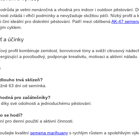
 odrůda je velmi nenáročná a vhodná pro indoor i outdoor pěstování. D
nosti zvládá i vlhčí podmínky a nevyžaduje složitou péči. Nízký profil a
ji činí ideální pro diskrétní pěstování. Patří mezi oblíbená
AK-47 semen
lým cyklem.
ť a účinky
ový profil kombinuje zemitost, borovicové tóny a svěží citrusový nádec
nergizující a povzbudivý, podporuje kreativitu, motivaci a aktivní náladu.
Q
dlouho trvá sklizeň?
ližně 63 dní od semínka.
hodná pro začátečníky?
 díky své odolnosti a jednoduchému pěstování.
o se hodí?
ní pro denní použití a aktivní činnosti.
oušejte kvalitní
semena marihuany
s rychlým růstem a spolehlivým vý