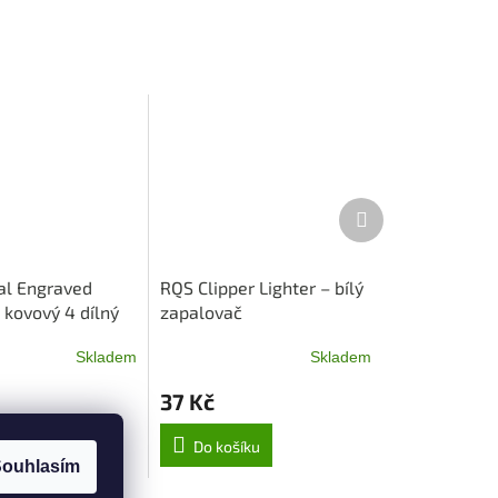
Další
produkt
l Engraved
RQS Clipper Lighter – bílý
 kovový 4 dílný
zapalovač
Skladem
Skladem
37 Kč
šíku
Do košíku
ouhlasím