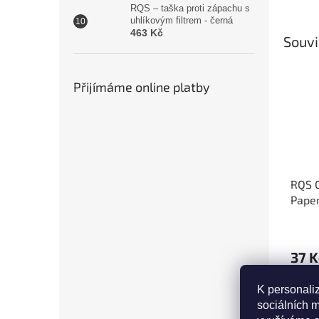
RQS – taška proti zápachu s
uhlíkovým filtrem - černá
463 Kč
Souvi
Přijímáme online platby
RQS O
Paper
king 
37 K
D
K personali
sociálních m