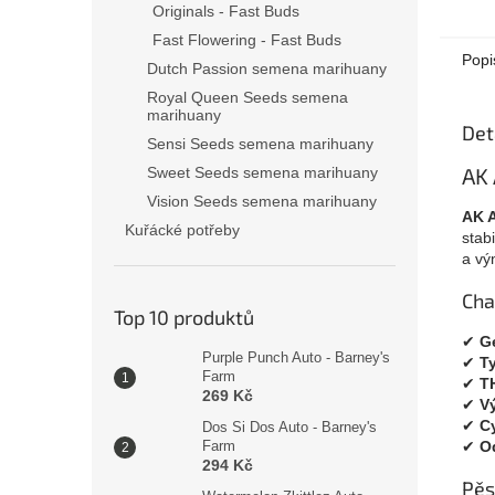
Originals - Fast Buds
Fast Flowering - Fast Buds
Popi
Dutch Passion semena marihuany
Royal Queen Seeds semena
marihuany
Det
Sensi Seeds semena marihuany
AK 
Sweet Seeds semena marihuany
Vision Seeds semena marihuany
AK 
Kuřácké potřeby
stab
a vý
Cha
Top 10 produktů
✔
G
Purple Punch Auto - Barney's
✔
T
Farm
✔
T
269 Kč
✔
V
✔
C
Dos Si Dos Auto - Barney's
✔
O
Farm
294 Kč
Pěs