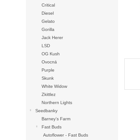
n
Critical
e
Diesel
l
Gelato
Gorilla
Jack Herer
LSD
OG Kush
Ovocná
Purple
Skunk
White Widow
Zkittlez
Northern Lights
Seedbanky
Barney’s Farm
Fast Buds
Autoflower - Fast Buds