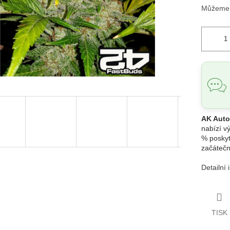
Můžeme d
AK Auto
nabízí v
% poskytu
začáteční
Detailní
TISK