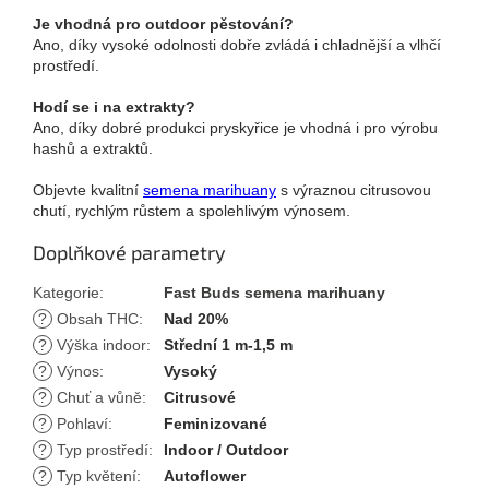
Je vhodná pro outdoor pěstování?
Ano, díky vysoké odolnosti dobře zvládá i chladnější a vlhčí
prostředí.
Hodí se i na extrakty?
Ano, díky dobré produkci pryskyřice je vhodná i pro výrobu
hashů a extraktů.
Objevte kvalitní
semena marihuany
s výraznou citrusovou
chutí, rychlým růstem a spolehlivým výnosem.
Doplňkové parametry
Kategorie
:
Fast Buds semena marihuany
?
Obsah THC
:
Nad 20%
?
Výška indoor
:
Střední 1 m-1,5 m
?
Výnos
:
Vysoký
?
Chuť a vůně
:
Citrusové
?
Pohlaví
:
Feminizované
?
Typ prostředí
:
Indoor / Outdoor
?
Typ květení
:
Autoflower