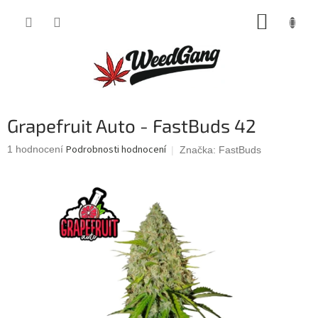
Přejít
NÁKUP
na
obsah
KOŠÍK
Grapefruit Auto - FastBuds 42
Průměrné
Podrobnosti hodnocení
1 hodnocení
Značka:
FastBuds
hodnocení
produktu
je
5,0
z
5
hvězdiček.