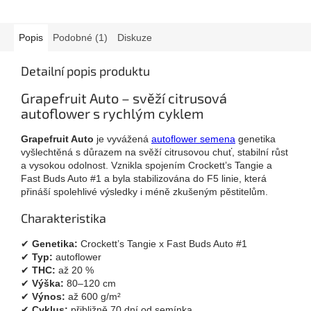
Popis
Podobné (1)
Diskuze
Detailní popis produktu
Grapefruit Auto – svěží citrusová
autoflower s rychlým cyklem
Grapefruit Auto
je vyvážená
autoflower semena
genetika
vyšlechtěná s důrazem na svěží citrusovou chuť, stabilní růst
a vysokou odolnost. Vznikla spojením Crockett’s Tangie a
Fast Buds Auto #1 a byla stabilizována do F5 linie, která
přináší spolehlivé výsledky i méně zkušeným pěstitelům.
Charakteristika
✔
Genetika:
Crockett’s Tangie x Fast Buds Auto #1
✔
Typ:
autoflower
✔
THC:
až 20 %
✔
Výška:
80–120 cm
✔
Výnos:
až 600 g/m²
✔
Cyklus:
přibližně 70 dní od semínka