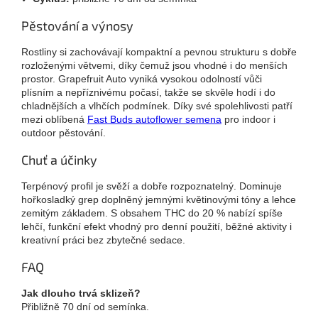
Pěstování a výnosy
Rostliny si zachovávají kompaktní a pevnou strukturu s dobře
rozloženými větvemi, díky čemuž jsou vhodné i do menších
prostor. Grapefruit Auto vyniká vysokou odolností vůči
plísním a nepříznivému počasí, takže se skvěle hodí i do
chladnějších a vlhčích podmínek. Díky své spolehlivosti patří
mezi oblíbená
Fast Buds autoflower semena
pro indoor i
outdoor pěstování.
Chuť a účinky
Terpénový profil je svěží a dobře rozpoznatelný. Dominuje
hořkosladký grep doplněný jemnými květinovými tóny a lehce
zemitým základem. S obsahem THC do 20 % nabízí spíše
lehčí, funkční efekt vhodný pro denní použití, běžné aktivity i
kreativní práci bez zbytečné sedace.
FAQ
Jak dlouho trvá sklizeň?
Přibližně 70 dní od semínka.