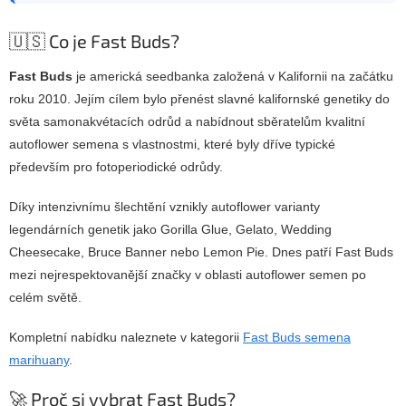
🇺🇸 Co je Fast Buds?
Fast Buds
je americká seedbanka založená v Kalifornii na začátku
roku 2010. Jejím cílem bylo přenést slavné kalifornské genetiky do
světa samonakvétacích odrůd a nabídnout sběratelům kvalitní
autoflower semena s vlastnostmi, které byly dříve typické
především pro fotoperiodické odrůdy.
Díky intenzivnímu šlechtění vznikly autoflower varianty
legendárních genetik jako Gorilla Glue, Gelato, Wedding
Cheesecake, Bruce Banner nebo Lemon Pie. Dnes patří Fast Buds
mezi nejrespektovanější značky v oblasti autoflower semen po
celém světě.
Kompletní nabídku naleznete v kategorii
Fast Buds semena
marihuany
.
🚀 Proč si vybrat Fast Buds?