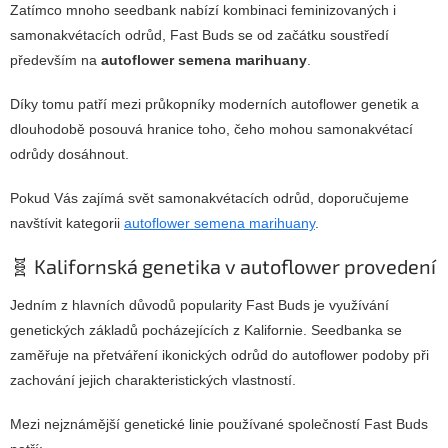
Zatímco mnoho seedbank nabízí kombinaci feminizovaných i
samonakvétacích odrůd, Fast Buds se od začátku soustředí
především na
autoflower semena marihuany
.
Díky tomu patří mezi průkopníky moderních autoflower genetik a
dlouhodobě posouvá hranice toho, čeho mohou samonakvétací
odrůdy dosáhnout.
Pokud Vás zajímá svět samonakvétacích odrůd, doporučujeme
navštívit kategorii
autoflower semena marihuany
.
🧬 Kalifornská genetika v autoflower provedení
Jedním z hlavních důvodů popularity Fast Buds je využívání
genetických základů pocházejících z Kalifornie. Seedbanka se
zaměřuje na přetváření ikonických odrůd do autoflower podoby při
zachování jejich charakteristických vlastností.
Mezi nejznámější genetické linie používané společností Fast Buds