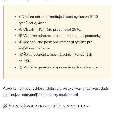
⚡ Většina odrůd dokončuje životní cyklus za 9–10
týdnů od vyklíčení.
💪 Obsah THC může přesahovat 25 %.
🌍 Výborná adaptace na indoor i outdoor podmínky.
🌱 Jednoduché pěstební vlastnosti typické pro
autoflower genetiku.
🏆 Řada ocenění z mezinárodních konopných
soutěží.
🧬 Moderní genetika inspirovaná kalifornskou scénou.
Právě kombinace rychlosti, stability a vysoké kvality řadí Fast Buds
mezi nejvyhledávanější seedbanky současnosti.
🌿 Specializace na autoflower semena