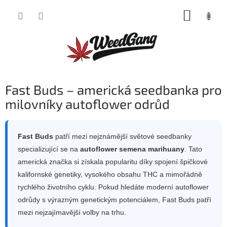
Přejít
NÁKUP
na
obsah
KOŠÍK
Fast Buds – americká seedbanka pro
milovníky autoflower odrůd
Fast Buds
patří mezi nejznámější světové seedbanky
specializující se na
autoflower semena marihuany
. Tato
americká značka si získala popularitu díky spojení špičkové
kalifornské genetiky, vysokého obsahu THC a mimořádně
rychlého životního cyklu. Pokud hledáte moderní autoflower
odrůdy s výrazným genetickým potenciálem, Fast Buds patří
mezi nejzajímavější volby na trhu.