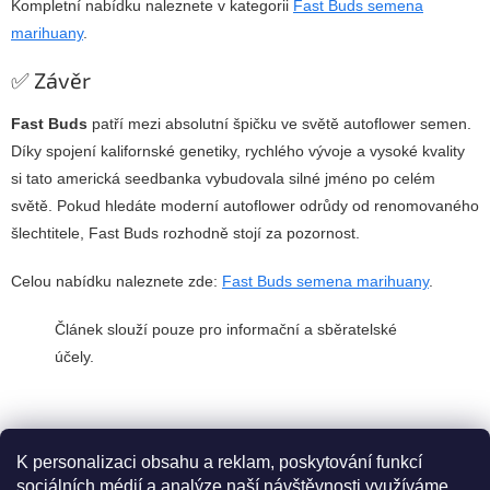
Kompletní nabídku naleznete v kategorii
Fast Buds semena
marihuany
.
✅ Závěr
Fast Buds
patří mezi absolutní špičku ve světě autoflower semen.
Díky spojení kalifornské genetiky, rychlého vývoje a vysoké kvality
si tato americká seedbanka vybudovala silné jméno po celém
světě. Pokud hledáte moderní autoflower odrůdy od renomovaného
šlechtitele, Fast Buds rozhodně stojí za pozornost.
Celou nabídku naleznete zde:
Fast Buds semena marihuany
.
Článek slouží pouze pro informační a sběratelské
účely.
DALŠÍ ČLÁNEK
K personalizaci obsahu a reklam, poskytování funkcí
sociálních médií a analýze naší návštěvnosti využíváme