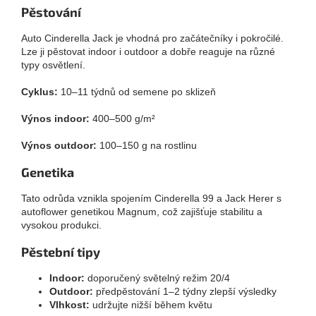
Pěstování
Auto Cinderella Jack je vhodná pro začátečníky i pokročilé.
Lze ji pěstovat indoor i outdoor a dobře reaguje na různé
typy osvětlení.
Cyklus:
10–11 týdnů od semene po sklizeň
Výnos indoor:
400–500 g/m²
Výnos outdoor:
100–150 g na rostlinu
Genetika
Tato odrůda vznikla spojením Cinderella 99 a Jack Herer s
autoflower genetikou Magnum, což zajišťuje stabilitu a
vysokou produkci.
Pěstební tipy
Indoor:
doporučený světelný režim 20/4
Outdoor:
předpěstování 1–2 týdny zlepší výsledky
Vlhkost:
udržujte nižší během květu