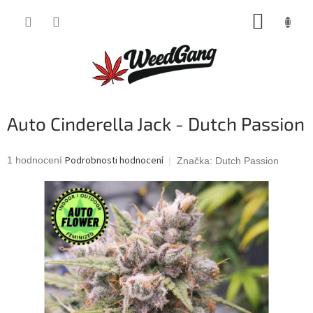
Přejít
NÁKUP
na
obsah
KOŠÍK
Auto Cinderella Jack - Dutch Passion
Průměrné
Podrobnosti hodnocení
1 hodnocení
Značka:
Dutch Passion
hodnocení
produktu
je
5,0
z
5
hvězdiček.