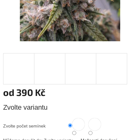
od
390 Kč
Měrná
Zvolte variantu
cena:
Zvolte počet semínek