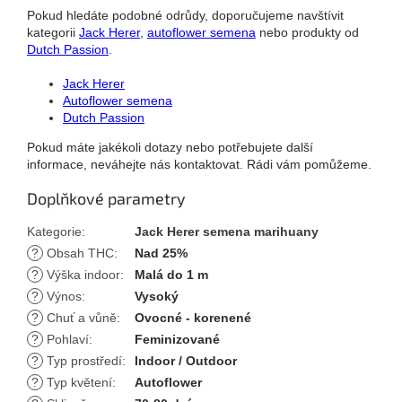
Pokud hledáte podobné odrůdy, doporučujeme navštívit
kategorii
Jack Herer
,
autoflower semena
nebo produkty od
Dutch Passion
.
Jack Herer
Autoflower semena
Dutch Passion
Pokud máte jakékoli dotazy nebo potřebujete další
informace, neváhejte nás kontaktovat. Rádi vám pomůžeme.
Doplňkové parametry
Kategorie
:
Jack Herer semena marihuany
?
Obsah THC
:
Nad 25%
?
Výška indoor
:
Malá do 1 m
?
Výnos
:
Vysoký
?
Chuť a vůně
:
Ovocné - korenené
?
Pohlaví
:
Feminizované
?
Typ prostředí
:
Indoor / Outdoor
?
Typ květení
:
Autoflower