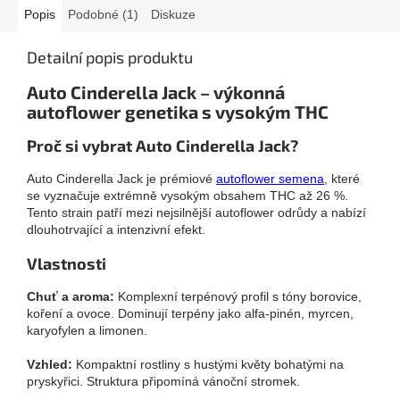
Popis
Podobné (1)
Diskuze
Detailní popis produktu
Auto Cinderella Jack – výkonná
autoflower genetika s vysokým THC
Proč si vybrat Auto Cinderella Jack?
Auto Cinderella Jack je prémiové
autoflower semena
, které
se vyznačuje extrémně vysokým obsahem THC až 26 %.
Tento strain patří mezi nejsilnější autoflower odrůdy a nabízí
dlouhotrvající a intenzivní efekt.
Vlastnosti
Chuť a aroma:
Komplexní terpénový profil s tóny borovice,
koření a ovoce. Dominují terpény jako alfa-pinén, myrcen,
karyofylen a limonen.
Vzhled:
Kompaktní rostliny s hustými květy bohatými na
pryskyřici. Struktura připomíná vánoční stromek.