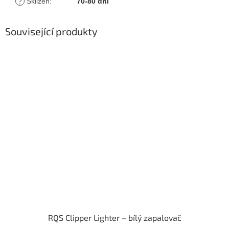
?
Sklizeň
:
70-80 dní
Související produkty
RQS Clipper Lighter – bílý zapalovač